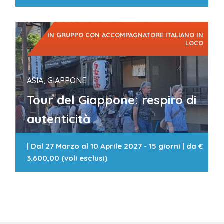
IN GRUPPO CON ACCOMPAGNATORE ITALIANO IN
LOCO
ASIA, GIAPPONE
Tour del Giappone: respiro di
autenticità
|
Dal 27 Marzo al 10 Aprile 2027 - 15 giorni
| da
€
3.600,00 (voli esclusi)