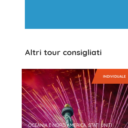
Altri tour consigliati
INDIVIDUALE
New York nel miglior periodo dell’anno!
…
OCEANIA E NORD AMERICA, STATI UNITI