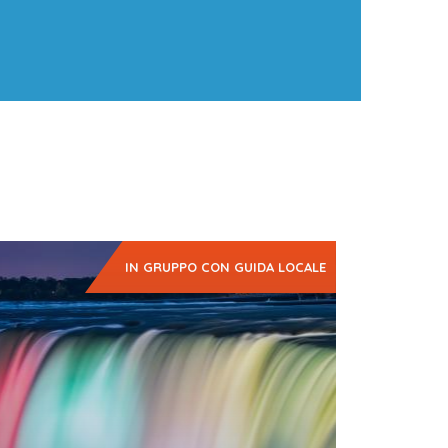
IN GRUPPO CON GUIDA LOCALE
nerario guidato attraverso le città più
sentative e interessanti dell’Est…