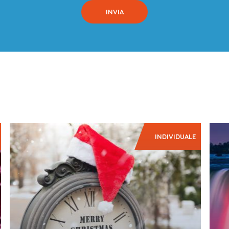
INDIVIDUALE
New York non ha bisogno di presentazioni!
Un iti
rappre
E' uno degli agglomerati urbani più…