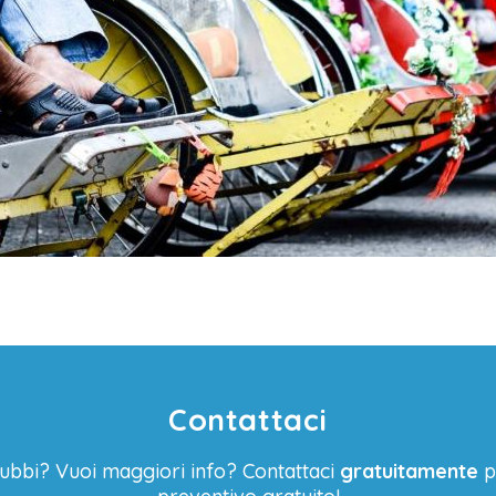
Contattaci
ubbi? Vuoi maggiori info? Contattaci
gratuitamente
p