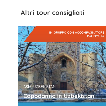
Altri tour consigliati
IN GRUPPO CON ACCOMPAGNATORE
DALL'ITALIA
Uzbekistan d’inverno: un viaggio nel cuore della
Via
della Seta
, tra le…
ASIA, UZBEKISTAN
Capodanno in Uzbekistan