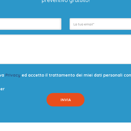
preventivo gratuito!
iva
Privacy
ed accetto il trattamento dei miei dati personali con l
ter