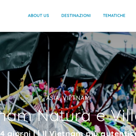
ABOUT US
DESTINAZIONI
TEMATICHE
ASIA, VIETNAM
nam Natura e Vil
14 giorni | | Il Vietnam più autentic