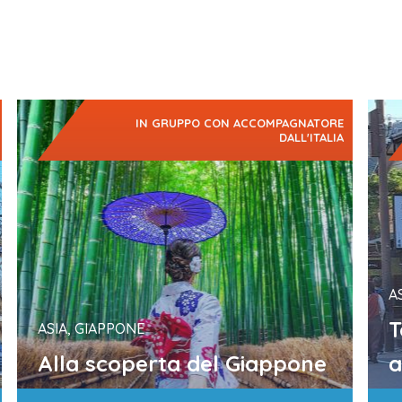
IN GRUPPO CON ACCOMPAGNATORE
DALL'ITALIA
Un viaggio nel cuore del Giappone più autentico, dove
Un Gi
ogni passo è un salto indietro nel tempo e…
Picco
A
T
ASIA, GIAPPONE
Alla scoperta del Giappone
a