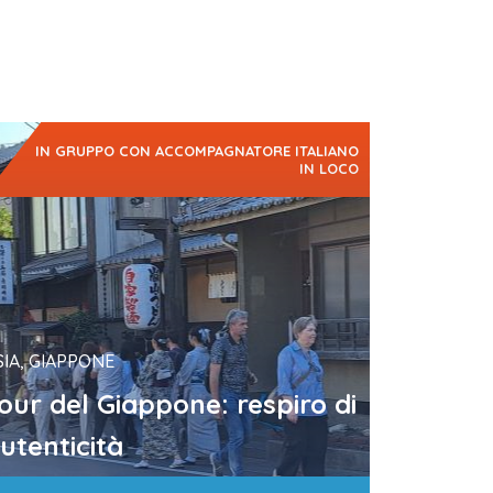
IN GRUPPO CON ACCOMPAGNATORE ITALIANO
IN LOCO
appone da esplorare come un locale
lo gruppo, mezzi pubblici,…
SIA, GIAPPONE
our del Giappone: respiro di
utenticità