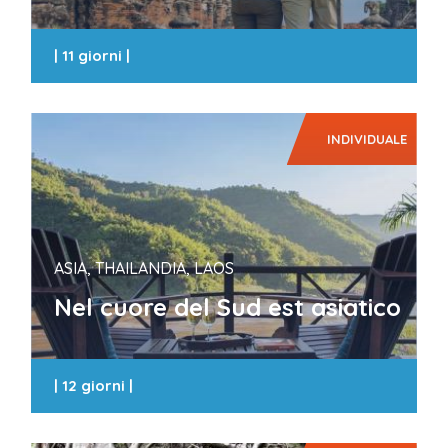
|
11 giorni
|
INDIVIDUALE
ASIA, THAILANDIA, LAOS
Nel cuore del Sud est asiatico
|
12 giorni
|