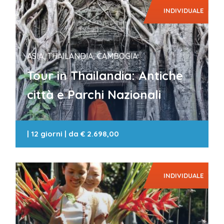
INDIVIDUALE
ASIA, THAILANDIA, CAMBOGIA
Tour in Thailandia: Antiche
città e Parchi Nazionali
|
12 giorni
| da
€ 2.698,00
INDIVIDUALE