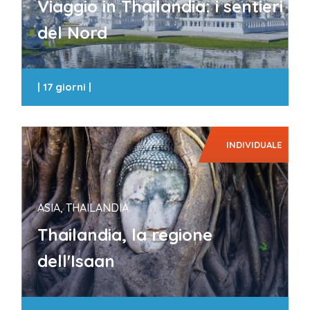
Viaggio in Thailandia: i sentieri
del Nord
|
17 giorni
|
INDIVIDUALE
ASIA, THAILANDIA
Thailandia, la regione
dell'Isaan