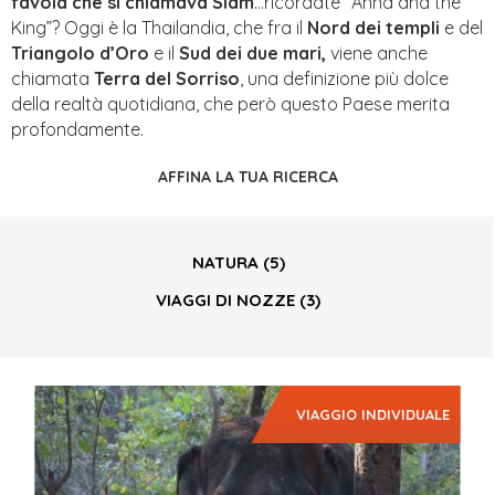
favola che si chiamava Siam
…ricordate “Anna and the
King”? Oggi è la Thailandia, che fra il
Nord dei templi
e del
Triangolo d’Oro
e il
Sud dei due mari,
viene anche
chiamata
Terra del Sorriso
, una definizione più dolce
della realtà quotidiana, che però questo Paese merita
profondamente.
AFFINA LA TUA RICERCA
NATURA
(5)
VIAGGI DI NOZZE
(3)
VIAGGIO INDIVIDUALE