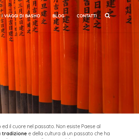
I VIAGGI DI BASHO
BLOG
CONTATTI
o ed il cuore nel passato. Non esiste Paese al
a tradizione
e della cultura di un passato che ha