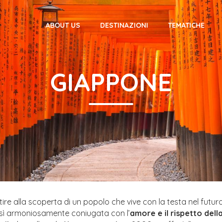
ABOUT US
DESTINAZIONI
TEMATICHE
GIAPPONE
tire alla scoperta di un popolo che vive con la testa nel futur
sì armoniosamente coniugata con l’
amore e il rispetto dell