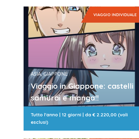
VIAGGIO INDIVIDUALE
ASIA, GIAPPONE
Viaggio in Giappone: castelli
samurai e manga!!
Tutto l'anno
|
12 giorni
| da
€ 2.220,00 (voli
esclusi)