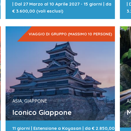
i
|
Dal 27 Marzo al 10 Aprile 2027 - 15 giorni
| da
|
€ 3.600,00 (voli esclusi)
3.
VIAGGIO DI GRUPPO (MASSIMO 10 PERSONE)
ASIA, GIAPPONE
A
Iconico Giappone
M
11 giorni
|
Estensione a Koyasan
| da
€ 2.850,00