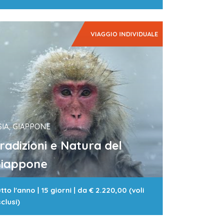
VIAGGIO INDIVIDUALE
SIA, GIAPPONE
radizioni e Natura del
iappone
tto l'anno
|
15 giorni
| da
€ 2.220,00 (voli
clusi)