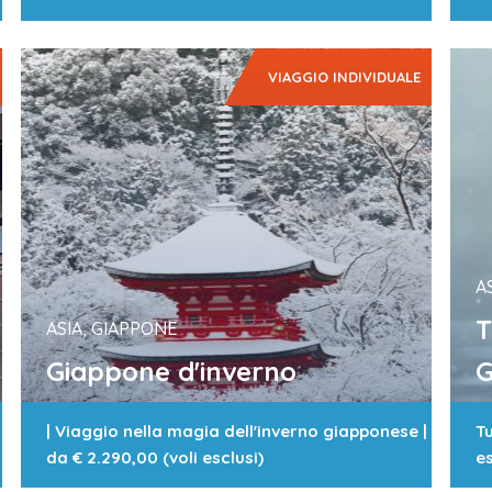
VIAGGIO INDIVIDUALE
A
T
ASIA, GIAPPONE
Giappone d'inverno
G
|
Viaggio nella magia dell'inverno giapponese
|
Tu
da
€ 2.290,00 (voli esclusi)
es