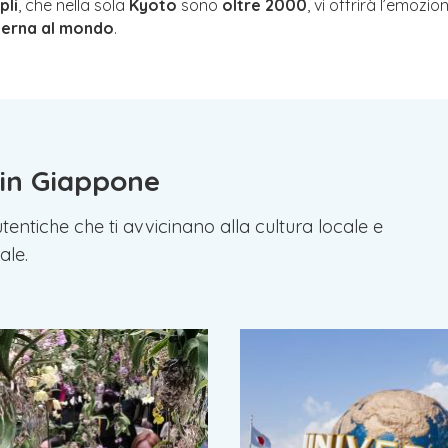
pli
, che nella sola
Kyoto
sono
oltre 2000
, vi offrirà l’emozi
derna al mondo
.
 in Giappone
tentiche che ti avvicinano alla cultura locale e
ale.