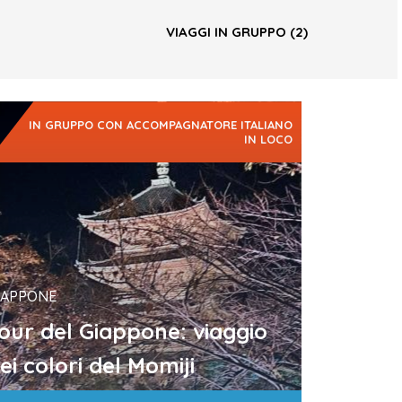
VIAGGI IN GRUPPO
(2)
IN GRUPPO CON ACCOMPAGNATORE ITALIANO
IN LOCO
IAPPONE
our del Giappone: viaggio
ei colori del Momiji