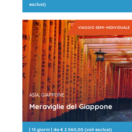
esclusi)
VIAGGIO SEMI-INDIVIDUALE
ASIA, GIAPPONE
Meraviglie del Giappone
|
13 giorni
| da
€ 2.560,00 (voli esclusi)