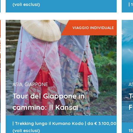
(voli esclusi)
|
1
VIAGGIO INDIVIDUALE
ASIA, GIAPPONE
A
Tour del Giappone in
T
cammino: Il Kansai
F
|
Trekking lungo il Kumano Kodo
| da
€ 3.100,00
(voli esclusi)
15