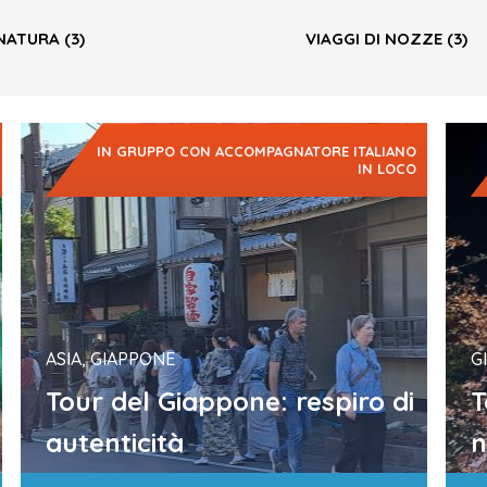
NATURA
(3)
VIAGGI DI NOZZE
(3)
IN GRUPPO CON ACCOMPAGNATORE ITALIANO
IN LOCO
ASIA, GIAPPONE
G
Tour del Giappone: respiro di
T
autenticità
n