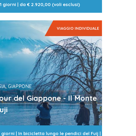
1 giorni
| da
€ 2.920,00 (voli esclusi)
VIAGGIO INDIVIDUALE
SIA, GIAPPONE
our del Giappone - Il Monte
uji
 giorni
|
In bicicletta lungo le pendici del Fuij
|