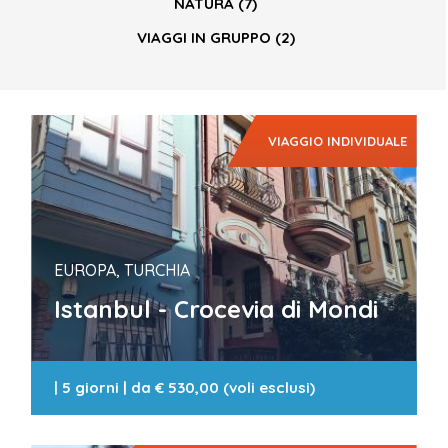
NATURA
(7)
VIAGGI IN GRUPPO
(2)
VIAGGIO INDIVIDUALE
EUROPA, TURCHIA
Istanbul - Crocevia di Mondi
|
5 giorni
| da
€ 530,00 (voli esclusi)