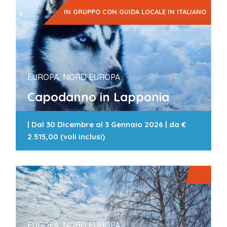
IN GRUPPO CON GUIDA LOCALE IN ITALIANO
EUROPA, NORD EUROPA
Capodanno in Lapponia
|
Dal 30 Dicembre al 3 Gennaio 2026
| da
€
2.515,00 (voli inclusi)
EUROPA, NORD EUROPA