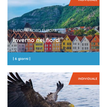
EUROPA, NORD EUROPA
Inverno nei fiordi
|
6 giorni
|
INDIVIDUALE