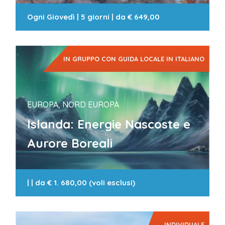
Ogni Giovedì
|
5 giorni
| da
€ 649,00
IN GRUPPO CON GUIDA LOCALE IN ITALIANO
EUROPA, NORD EUROPA
Islanda: Energie Nascoste e
Aurore Boreali
|
| da
€ 1. 680,00 (voli esclusi)
INDIVIDUALE