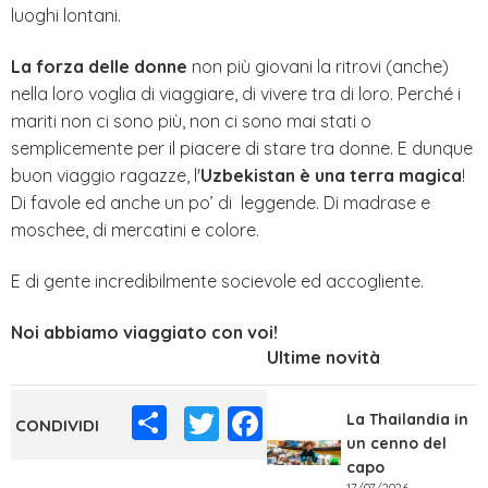
luoghi lontani.
La forza delle donne
non più giovani la ritrovi (anche)
nella loro voglia di viaggiare, di vivere tra di loro. Perché i
mariti non ci sono più, non ci sono mai stati o
semplicemente per il piacere di stare tra donne. E dunque
buon viaggio ragazze, l'
Uzbekistan è una terra magica
!
Di favole ed anche un po’ di leggende. Di madrase e
moschee, di mercatini e colore.
E di gente incredibilmente socievole ed accogliente.
Noi abbiamo viaggiato con voi!
Ultime novità
Share
Twitter
Facebook
La Thailandia in
un cenno del
capo
17/07/2026