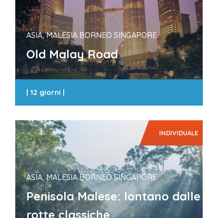
ASIA, MALESIA BORNEO SINGAPORE
Old Malay Road
|
12 giorni
|
INDIVIDUALE
ASIA, MALESIA BORNEO SINGAPORE
Penisola Malese: lontano dalle
rotte classiche