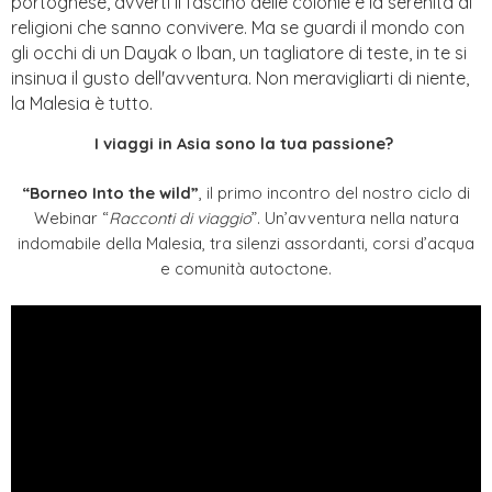
portoghese, avverti il fascino delle colonie e la serenità di
religioni che sanno convivere. Ma se guardi il mondo con
gli occhi di un Dayak o Iban, un tagliatore di teste, in te si
insinua il gusto dell'avventura. Non meravigliarti di niente,
la Malesia è tutto.
I viaggi in Asia sono la tua passione?
“Borneo Into the wild”
, il primo incontro del nostro ciclo di
Webinar “
Racconti di viaggio
”. Un’avventura nella natura
indomabile della Malesia, tra silenzi assordanti, corsi d’acqua
e comunità autoctone.