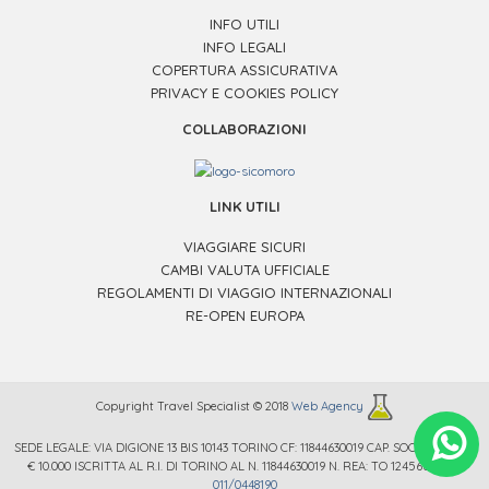
INFO UTILI
INFO LEGALI
COPERTURA ASSICURATIVA
PRIVACY E COOKIES POLICY
COLLABORAZIONI
LINK UTILI
VIAGGIARE SICURI
CAMBI VALUTA UFFICIALE
REGOLAMENTI DI VIAGGIO INTERNAZIONALI
RE-OPEN EUROPA
Copyright Travel Specialist © 2018
Web Agency
SEDE LEGALE: VIA DIGIONE 13 BIS 10143 TORINO CF: 11844630019 CAP. SOC. € 12.000 /
.
€ 10.000 ISCRITTA AL R.I. DI TORINO AL N. 11844630019 N. REA: TO 1245669 TEL.
011/0448190