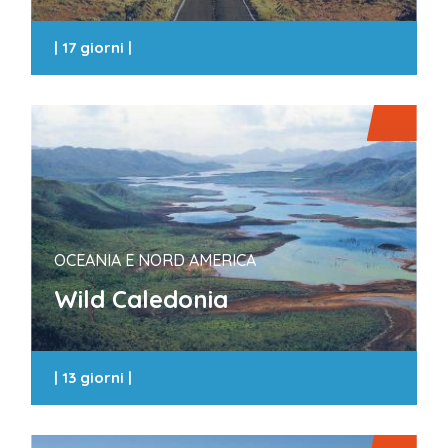
|
17 giorni
|
OCEANIA E NORD AMERICA
Wild Caledonia
|
13 giorni
|