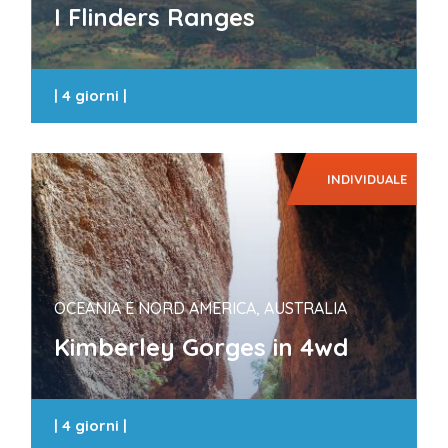
I Flinders Ranges
|
4 giorni
|
INDIVIDUALE
OCEANIA E NORD AMERICA, AUSTRALIA
Kimberley Gorges in 4wd
|
4 giorni
|