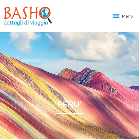
Menu
PERU'