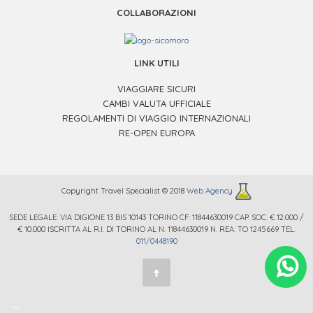
COLLABORAZIONI
LINK UTILI
VIAGGIARE SICURI
CAMBI VALUTA UFFICIALE
REGOLAMENTI DI VIAGGIO INTERNAZIONALI
RE-OPEN EUROPA
Copyright Travel Specialist © 2018
Web Agency
SEDE LEGALE: VIA DIGIONE 13 BIS 10143 TORINO CF: 11844630019 CAP. SOC. € 12.000 /
€ 10.000 ISCRITTA AL R.I. DI TORINO AL N. 11844630019 N. REA: TO 1245669 TEL.
011/0448190
.