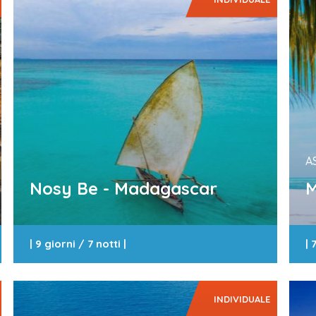
A
Nosy Be - Madagascar
M
|
9 giorni / 7 notti
|
|
7
INDIVIDUALE