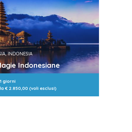
SIA, INDONESIA
agie Indonesiane
1 giorni
 da
€ 2.850,00 (voli esclusi)