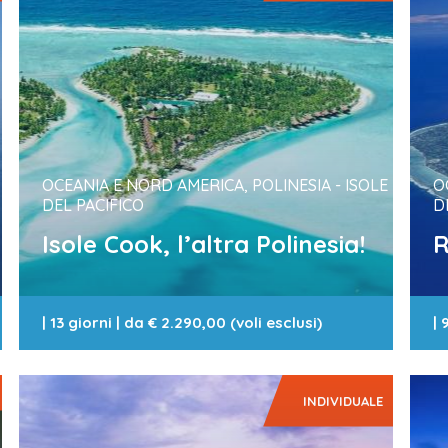
OCEANIA E NORD AMERICA, POLINESIA - ISOLE
O
DEL PACIFICO
D
Isole Cook, l’altra Polinesia!
R
|
13 giorni
| da
€ 2.290,00 (voli esclusi)
|
9
INDIVIDUALE