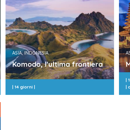
ASIA, INDONESIA
A
Komodo, l'ultima frontiera
M
|
1
|
14 giorni
|
|