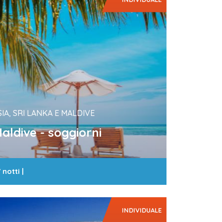
SIA, SRI LANKA E MALDIVE
aldive - soggiorni
 notti
|
INDIVIDUALE