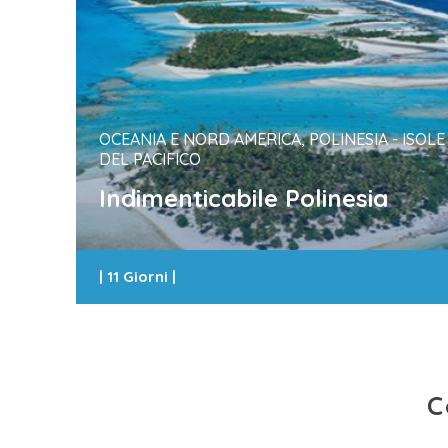
OCEANIA E NORD AMERICA, POLINESIA - ISOLE
DEL PACIFICO
Indimenticabile Polinesia
|
11 Giorni
|
C