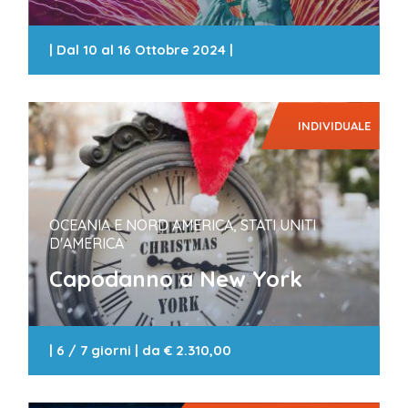
|
Dal 10 al 16 Ottobre 2024
|
INDIVIDUALE
OCEANIA E NORD AMERICA, STATI UNITI
D'AMERICA
Capodanno a New York
|
6 / 7 giorni
| da
€ 2.310,00