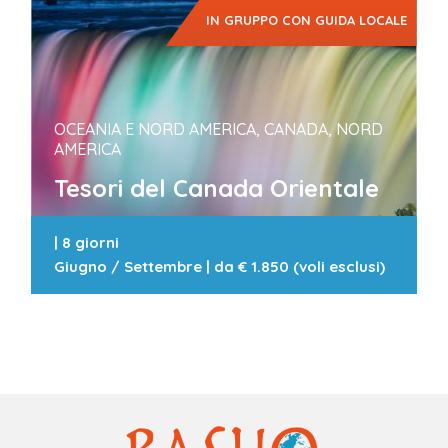
IN GRUPPO CON GUIDA LOCALE
OCEANIA E NORD AMERICA, CANADA, NORD
AMERICA
Tesori del Canada Orientale
|
8 giorni
Giugno / Settembre
| da
€ 1.850 (voli esclusi)