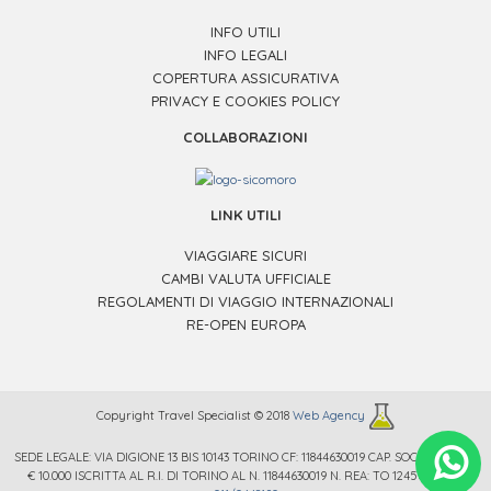
INFO UTILI
INFO LEGALI
COPERTURA ASSICURATIVA
PRIVACY E COOKIES POLICY
COLLABORAZIONI
LINK UTILI
VIAGGIARE SICURI
CAMBI VALUTA UFFICIALE
REGOLAMENTI DI VIAGGIO INTERNAZIONALI
RE-OPEN EUROPA
Copyright Travel Specialist © 2018
Web Agency
SEDE LEGALE: VIA DIGIONE 13 BIS 10143 TORINO CF: 11844630019 CAP. SOC. € 12.000 /
.
€ 10.000 ISCRITTA AL R.I. DI TORINO AL N. 11844630019 N. REA: TO 1245669 TEL.