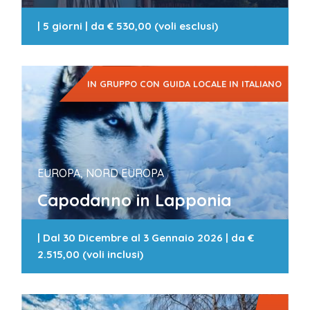
|
5 giorni
| da
€ 530,00 (voli esclusi)
IN GRUPPO CON GUIDA LOCALE IN ITALIANO
EUROPA, NORD EUROPA
Capodanno in Lapponia
|
Dal 30 Dicembre al 3 Gennaio 2026
| da
€
2.515,00 (voli inclusi)