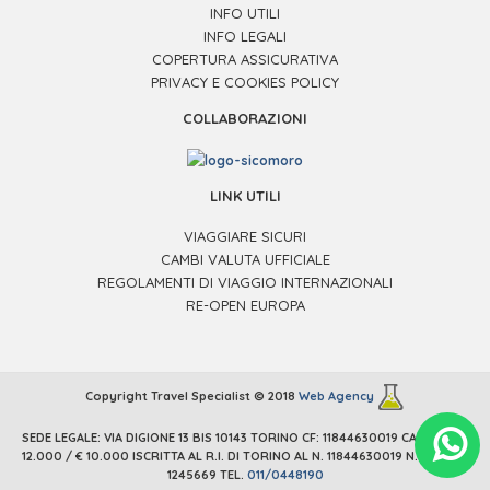
INFO UTILI
INFO LEGALI
COPERTURA ASSICURATIVA
PRIVACY E COOKIES POLICY
COLLABORAZIONI
LINK UTILI
VIAGGIARE SICURI
CAMBI VALUTA UFFICIALE
REGOLAMENTI DI VIAGGIO INTERNAZIONALI
RE-OPEN EUROPA
Copyright Travel Specialist © 2018
Web Agency
SEDE LEGALE: VIA DIGIONE 13 BIS 10143 TORINO CF: 11844630019 CAP. SOC. €
.
12.000 / € 10.000 ISCRITTA AL R.I. DI TORINO AL N. 11844630019 N. REA: TO
1245669 TEL.
011/0448190