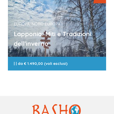
EUROPA, NORD EUROPA
Lapponia: Miti e Tradizioni
dell'inverno
|
| da
€ 1.490,00 (voli esclusi)