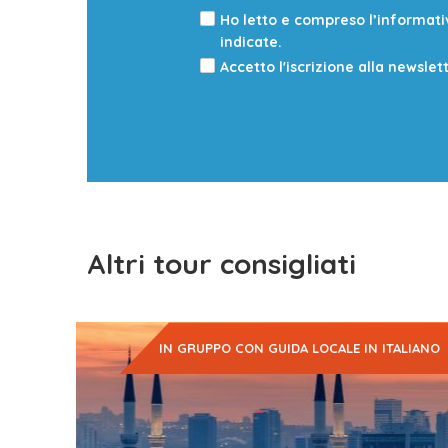
Ho letto e compreso l’informat
indicate.
Accetto l'iscrizione alla newslet
Altri tour consigliati
IN GRUPPO CON GUIDA LOCALE IN ITALIANO
Visitare questo bellissimo Paese soggiornando in
boutique hotel
e…