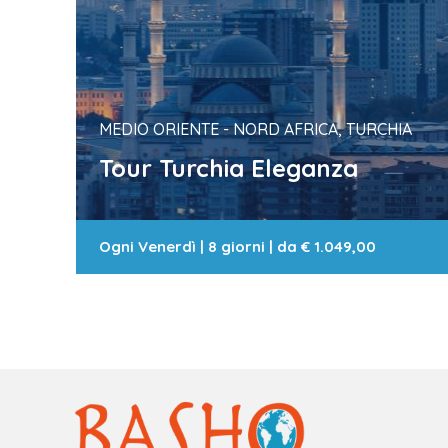
MEDIO ORIENTE - NORD AFRICA, TURCHIA
Tour Turchia Eleganza
Ogni Venerdì
|
8 giorni
| da
€ 1.049,00