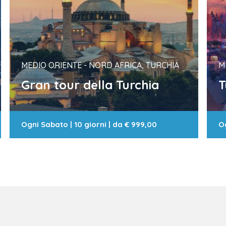
MEDIO ORIENTE - NORD AFRICA, TURCHIA
M
Gran tour della Turchia
T
Ogni Sabato
|
10 giorni
| da
€ 999,00
O