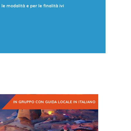
e modalità e per le finalità ivi
IN GRUPPO CON GUIDA LOCALE IN ITALIANO
ese esteso, porta d'ingresso dell'Asia Centrale e
la Storia è tangibile e presente,…