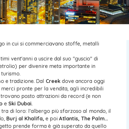
go in cui si commerciavano stoffe, metalli
ltimi vent'anni a uscire dal suo "guscio" di
etrolio) per divenire meta importante in
, turismo.
o e tradizione. Dal
Creek
dove ancora oggi
 merci pronte per la vendita, agli incredibili
o trovano posto attrazioni da record (e non
o
e
Ski Dubai.
o tra di loro: l'albergo più sfarzoso al mondo, il
do,
Burj al Khalifa,
e poi
Atlantis, The Palm...
getto prende forma è già superato da quello