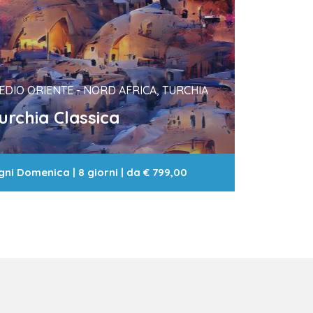
EDIO ORIENTE - NORD AFRICA, TURCHIA
urchia Classica
gni Domenica
|
8 giorni
| da
€ 799,00