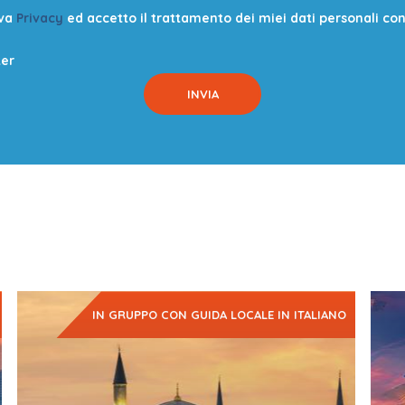
iva
Privacy
ed accetto il trattamento dei miei dati personali con l
ter
IN GRUPPO CON GUIDA LOCALE IN ITALIANO
Un Paese esteso, porta d'ingresso dell'Asia Centrale e
Un Pa
dove la Storia è tangibile e presente,…
dove 