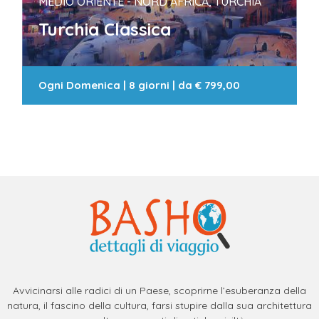
MEDIO ORIENTE - NORD AFRICA, TURCHIA
Turchia Classica
Ogni Domenica
|
8 giorni
| da
€ 799,00
Avvicinarsi alle radici di un Paese, scoprirne l’esuberanza della
natura, il fascino della cultura, farsi stupire dalla sua architettura