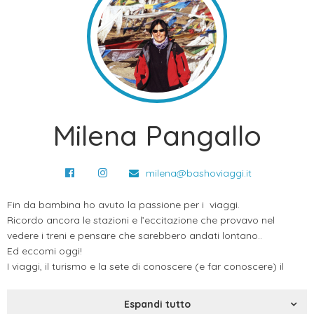
Milena Pangallo
milena@bashoviaggi.it
Fin da bambina ho avuto la passione per i viaggi.
Ricordo ancora le stazioni e l’eccitazione che provavo nel
vedere i treni e pensare che sarebbero andati lontano..
Ed eccomi oggi!
I viaggi, il turismo e la sete di conoscere (e far conoscere) il
mondo sono parte di me ormai da oltre 35 anni. Cosi come
l’amore per la natura, gli animali, l’ambiente..
Espandi tutto
Inizialmente come accompagnatrice turistica per importanti