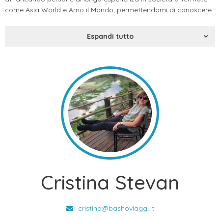
come Asia World e Amo il Mondo, permettendomi di conoscere
nel tempo ed affinare le mie conoscenze professionali.
Da subito la mia “sete” di conoscenza si è tradotta in viaggi ,
Espandi tutto
soprattutto in Asia. E si! In questi 10 anni ho preso la valigia in
mano molte e molte volte!! I miei colleghi mi prendono in giro
per le tante volte che sono stato in Vietnam, ma al mio attivo ho
tanti altri viaggi dal Giappone al Medio Oriente!
“Conoscere e far conoscere”, rendere meno lontane e
sconosciute quelle Terre che, per posizione geografica e cultura,
sono agli antipodi rispetto alla nostra.
Mi piace essere sempre alla ricerca di nuovi itinerari e rotte da
scoprire e proporre. Per questo ho partecipato fin dall’inizio alla
nuova avventura di “Basho, dettagli di viaggio”.
Cristina Stevan
cristina@bashoviaggi.it