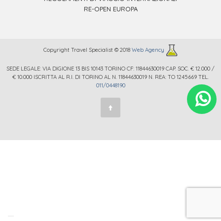
RE-OPEN EUROPA
Copyright Travel Specialist © 2018
Web Agency
SEDE LEGALE: VIA DIGIONE 13 BIS 10143 TORINO CF: 11844630019 CAP. SOC. € 12.000 /
€ 10.000 ISCRITTA AL R.I. DI TORINO AL N. 11844630019 N. REA: TO 1245669 TEL.
011/0448190
.