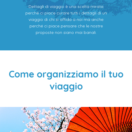
Dettagli di viaggio è una scelta mirata
perché ci piace curare tutti i dettagli di un
viaggio di chi si affida a noi ma anche
perché ci piace pensare che le nostre
proposte non siano mai banali.
Come organizziamo il tuo
viaggio