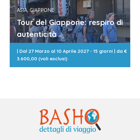
ASIA, GIAPPONE
Tour del Giappone: respiro di
autenticità
|
Dal 27 Marzo al 10 Aprile 2027 - 15 giorni
| da
€
3.600,00 (voli esclusi)