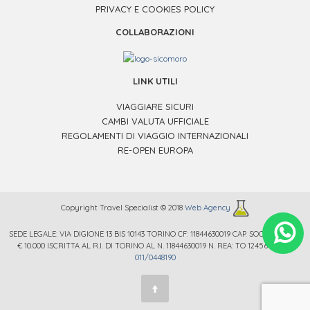
PRIVACY E COOKIES POLICY
COLLABORAZIONI
LINK UTILI
VIAGGIARE SICURI
CAMBI VALUTA UFFICIALE
REGOLAMENTI DI VIAGGIO INTERNAZIONALI
RE-OPEN EUROPA
Copyright Travel Specialist © 2018
Web Agency
SEDE LEGALE: VIA DIGIONE 13 BIS 10143 TORINO CF: 11844630019 CAP. SOC. € 12.000 /
.
€ 10.000 ISCRITTA AL R.I. DI TORINO AL N. 11844630019 N. REA: TO 1245669 TEL.
011/0448190