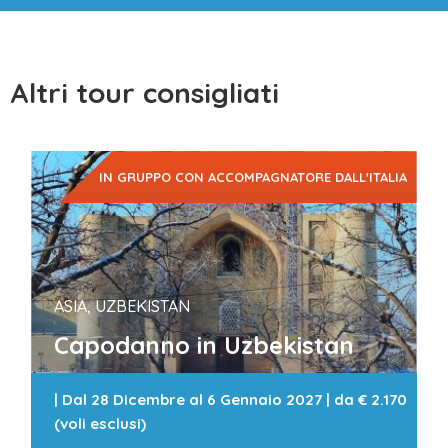
Altri tour consigliati
IN GRUPPO CON ACCOMPAGNATORE DALL'ITALIA
ASIA, UZBEKISTAN
Capodanno in Uzbekistan
|
Dal 28 Dicembre al 6 Gennaio 2027
| da
€ 2.170
(voli esclusi)