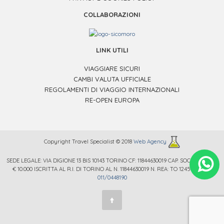
COLLABORAZIONI
LINK UTILI
VIAGGIARE SICURI
CAMBI VALUTA UFFICIALE
REGOLAMENTI DI VIAGGIO INTERNAZIONALI
RE-OPEN EUROPA
Copyright Travel Specialist © 2018
Web Agency
SEDE LEGALE: VIA DIGIONE 13 BIS 10143 TORINO CF: 11844630019 CAP. SOC. € 12.000 /
.
€ 10.000 ISCRITTA AL R.I. DI TORINO AL N. 11844630019 N. REA: TO 1245669 TEL.
011/0448190