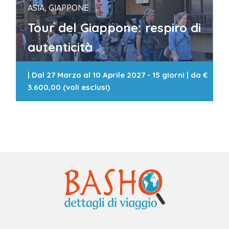
ASIA, GIAPPONE
Tour del Giappone: respiro di
autenticità
|
Dal 27 Marzo al 10 Aprile 2027 - 15 giorni
| da
€
3.600,00 (voli esclusi)