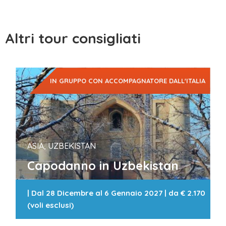
Altri tour consigliati
IN GRUPPO CON ACCOMPAGNATORE DALL'ITALIA
ASIA, UZBEKISTAN
Capodanno in Uzbekistan
|
Dal 28 Dicembre al 6 Gennaio 2027
| da
€ 2.170
(voli esclusi)