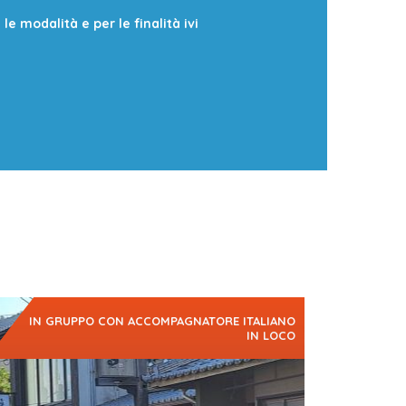
e modalità e per le finalità ivi
IN GRUPPO CON ACCOMPAGNATORE ITALIANO
IN LOCO
appone da esplorare come un locale
lo gruppo, mezzi pubblici,…