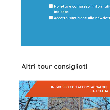
Ho letto e compreso l’informat
indicate.
Accetto l'iscrizione alla newslet
Altri tour consigliati
IN GRUPPO CON ACCOMPAGNATORE
DALL'ITALIA
Uzbekistan d’inverno: un viaggio nel cuore della
Via
della Seta
, tra le…