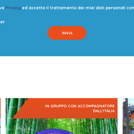
iva
Privacy
ed accetto il trattamento dei miei dati personali con l
ter
IN GRUPPO CON ACCOMPAGNATORE
DALL'ITALIA
Un viaggio nel cuore del Giappone più autentico, dove
Un Gi
ogni passo è un salto indietro nel tempo e…
Picco