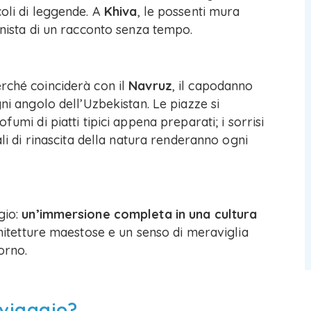
coli di leggende. A
Khiva
, le possenti mura
onista di un racconto senza tempo.
erché coinciderà con il
Navruz
, il capodanno
gni angolo dell’Uzbekistan. Le piazze si
fumi di piatti tipici appena preparati; i sorrisi
ali di rinascita della natura renderanno ogni
gio:
un’immersione completa in una cultura
rchitetture maestose e un senso di meraviglia
orno.
 viaggio?