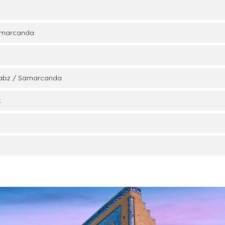
Samarcanda
isabz / Samarcanda
t