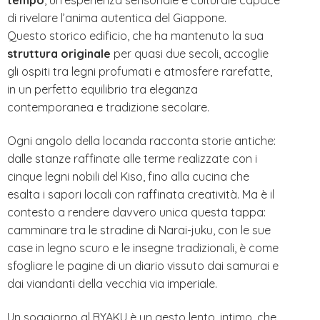
tempo
, un’esperienza sensoriale e culturale capace
di rivelare l’anima autentica del Giappone.
Questo storico edificio, che ha mantenuto la sua
struttura originale
per quasi due secoli, accoglie
gli ospiti tra legni profumati e atmosfere rarefatte,
in un perfetto equilibrio tra eleganza
contemporanea e tradizione secolare.
Ogni angolo della locanda racconta storie antiche:
dalle stanze raffinate alle terme realizzate con i
cinque legni nobili del Kiso, fino alla cucina che
esalta i sapori locali con raffinata creatività. Ma è il
contesto a rendere davvero unica questa tappa:
camminare tra le stradine di Narai-juku, con le sue
case in legno scuro e le insegne tradizionali, è come
sfogliare le pagine di un diario vissuto dai samurai e
dai viandanti della vecchia via imperiale.
Un soggiorno al BYAKU è un gesto lento, intimo, che