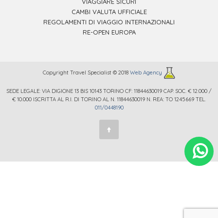
VIAGGIARE SICURI
CAMBI VALUTA UFFICIALE
REGOLAMENTI DI VIAGGIO INTERNAZIONALI
RE-OPEN EUROPA
Copyright Travel Specialist © 2018
Web Agency
SEDE LEGALE: VIA DIGIONE 13 BIS 10143 TORINO CF: 11844630019 CAP. SOC. € 12.000 /
€ 10.000 ISCRITTA AL R.I. DI TORINO AL N. 11844630019 N. REA: TO 1245669 TEL.
011/0448190
.