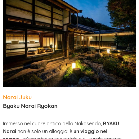
Narai Juku
Byaku Narai Ryokan
Immerso nel cuore antico della Nakasendo,
BYAKU
Narai
non è solo un alloggio: è
un viaggio nel