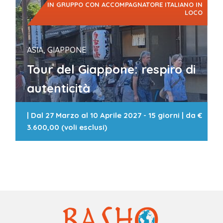
IN GRUPPO CON ACCOMPAGNATORE ITALIANO IN
LOCO
ASIA, GIAPPONE
Tour del Giappone: respiro di
autenticità
|
Dal 27 Marzo al 10 Aprile 2027 - 15 giorni
| da
€
3.600,00 (voli esclusi)