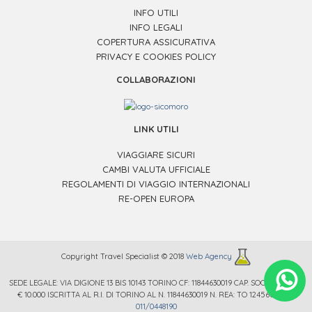
INFO UTILI
INFO LEGALI
COPERTURA ASSICURATIVA
PRIVACY E COOKIES POLICY
COLLABORAZIONI
LINK UTILI
VIAGGIARE SICURI
CAMBI VALUTA UFFICIALE
REGOLAMENTI DI VIAGGIO INTERNAZIONALI
RE-OPEN EUROPA
Copyright Travel Specialist © 2018
Web Agency
SEDE LEGALE: VIA DIGIONE 13 BIS 10143 TORINO CF: 11844630019 CAP. SOC. € 12.000 /
.
€ 10.000 ISCRITTA AL R.I. DI TORINO AL N. 11844630019 N. REA: TO 1245669 TEL.
011/0448190