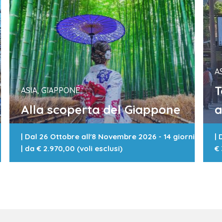
ogni passo è un salto indietro nel tempo e…
Picco
A
T
ASIA, GIAPPONE
Alla scoperta del Giappone
a
|
Dal 26 Ottobre all'8 Novembre 2026 - 14 giorni
|
D
| da
€ 2.970,00 (voli esclusi)
€ 