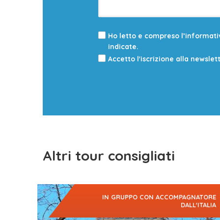
Ho letto e compreso l’informat
indicate.
Accetto l'iscrizione alla newslet
Altri tour consigliati
IN GRUPPO CON ACCOMPAGNATORE
DALL'ITALIA
Uzbekistan d’inverno: un viaggio nel cuore della
Via