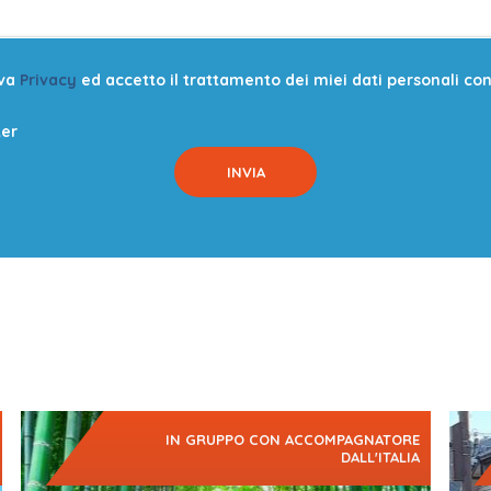
iva
Privacy
ed accetto il trattamento dei miei dati personali con l
ter
IN GRUPPO CON ACCOMPAGNATORE
DALL'ITALIA
Un viaggio nel cuore del Giappone più autentico, dove
Un Gi