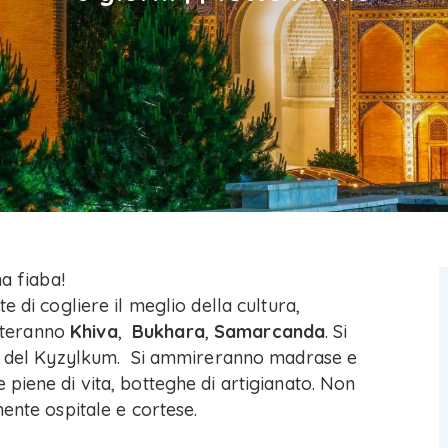
na fiaba!
e di cogliere il meglio della cultura,
siteranno
Khiva
,
Bukhara
,
Samarcanda
. Si
to del Kyzylkum. Si ammireranno madrase e
piene di vita, botteghe di artigianato. Non
mente ospitale e cortese.