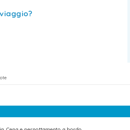
 viaggio?
ote
lia. Cena e pernottamento a bordo.