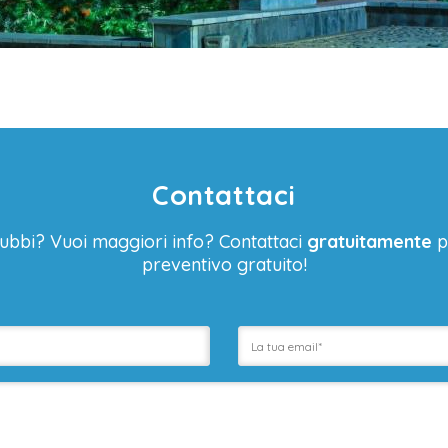
Contattaci
ubbi? Vuoi maggiori info? Contattaci
gratuitamente
p
preventivo gratuito!