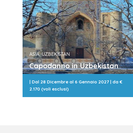
della Seta
, tra le…
ASIA, UZBEKISTAN
Capodanno in Uzbekistan
|
Dal 28 Dicembre al 6 Gennaio 2027
| da
€
2.170 (voli esclusi)