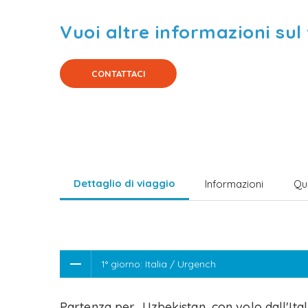
Vuoi altre informazioni sul
CONTATTACI
Dettaglio di viaggio
Informazioni
Qu
1° giorno: Italia / Urgench
Partenza per Uzbekistan, con volo dall'Ita