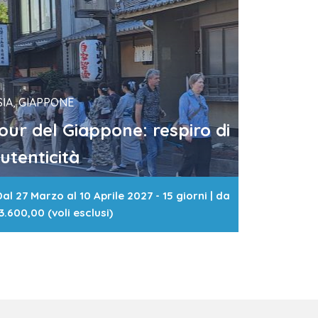
lo gruppo, mezzi pubblici,…
SIA, GIAPPONE
our del Giappone: respiro di
utenticità
al 27 Marzo al 10 Aprile 2027 - 15 giorni
| da
3.600,00 (voli esclusi)