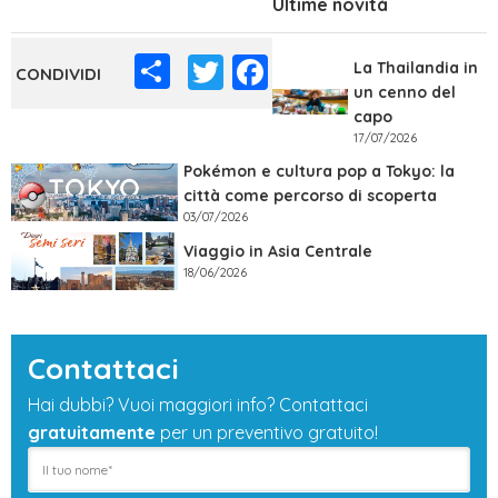
Ultime novità
Share
Twitter
Facebook
La Thailandia in
un cenno del
capo
17/07/2026
Pokémon e cultura pop a Tokyo: la
città come percorso di scoperta
03/07/2026
Viaggio in Asia Centrale
18/06/2026
Contattaci
Hai dubbi? Vuoi maggiori info? Contattaci
gratuitamente
per un preventivo gratuito!