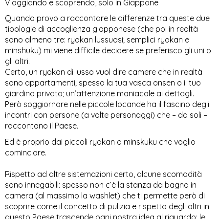
Viaggiando e scoprendo, solo in Giappone
Quando provo a raccontare le differenze tra queste due 
tipologie di accoglienza giapponese (che poi in realtà 
sono almeno tre: ryokan lussuosi; semplici ryokan e 
minshuku) mi viene difficile decidere se preferisco gli uni o 
gli altri. 
Certo, un ryokan di lusso vuol dire camere che in realtà 
sono appartamenti; spesso la tua vasca onsen o il tuo 
giardino privato; un’attenzione maniacale ai dettagli. 
Però soggiornare nelle piccole locande ha il fascino degli 
incontri con persone (a volte personaggi) che – da soli – 
raccontano il Paese.
Ed è proprio dai piccoli ryokan o minskuku che voglio 
cominciare. 
Rispetto ad altre sistemazioni certo, alcune scomodità 
sono innegabili: spesso non c’è la stanza da bagno in 
camera (al massimo la washlet) che ti permette però di 
scoprire come il concetto di pulizia e rispetto degli altri in 
questo Paese trascende ogni nostra idea al riguardo; le 