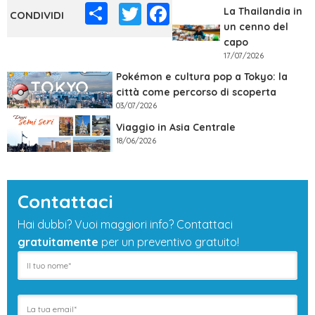
Share
Twitter
Facebook
La Thailandia in
un cenno del
capo
17/07/2026
Pokémon e cultura pop a Tokyo: la
città come percorso di scoperta
03/07/2026
Viaggio in Asia Centrale
18/06/2026
Contattaci
Hai dubbi? Vuoi maggiori info? Contattaci
gratuitamente
per un preventivo gratuito!