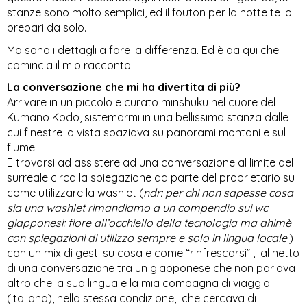
stanze sono molto semplici, ed il
 fouton
 per la notte te lo 
prepari da solo.
Ma sono i dettagli a fare la differenza. Ed è da qui che 
comincia il mio racconto!
La conversazione che mi ha divertita di più?
Arrivare in un piccolo e curato minshuku nel cuore del 
Kumano Kodo, sistemarmi in una bellissima stanza dalle 
cui finestre la vista spaziava su panorami montani e sul 
fiume. 
E trovarsi ad assistere ad una conversazione al limite del 
surreale circa la spiegazione da parte del proprietario su 
come utilizzare la washlet (
ndr: per chi non sapesse cosa 
sia una washlet rimandiamo a un compendio sui wc 
giapponesi: fiore all’occhiello della tecnologia ma ahimè 
con spiegazioni di utilizzo sempre e solo in lingua locale
!) 
con un mix di gesti su cosa e come “rinfrescarsi” ,  al netto 
di una conversazione tra un giapponese che non parlava 
altro che la sua lingua e la mia compagna di viaggio 
(italiana), nella stessa condizione,  che cercava di 