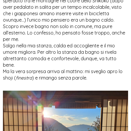
sperduto tra le montagne nel cuore dello Shikoku (dopo 
aver pedalato in salita per un tempo incalcolabile, visto 
che i giapponesi amano inserire visite in bicicletta 
ovunque...) l’unico mio pensiero era un bagno caldo. 
Scopro invece bagno non solo in comune, ma pure 
all’esterno. Lo confesso, ho pensato fosse troppo, anche 
per me. 
Salgo nella mia stanza, calda ed accogliente e il mio 
umore migliora. Per altro la stanza da bagno si rivela 
altrettanto comoda e confortevole, dunque, va tutto 
bene. 
Ma la vera sorpresa arriva al mattino: mi sveglio apro lo 
shoji (
finestra
) e rimango senza parole. 